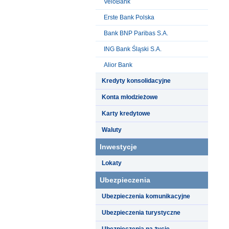
VeloBank
Erste Bank Polska
Bank BNP Paribas S.A.
ING Bank Śląski S.A.
Alior Bank
Kredyty konsolidacyjne
Konta młodzieżowe
Karty kredytowe
Waluty
Inwestycje
Lokaty
Ubezpieczenia
Ubezpieczenia komunikacyjne
Ubezpieczenia turystyczne
Ubezpieczenia na życie