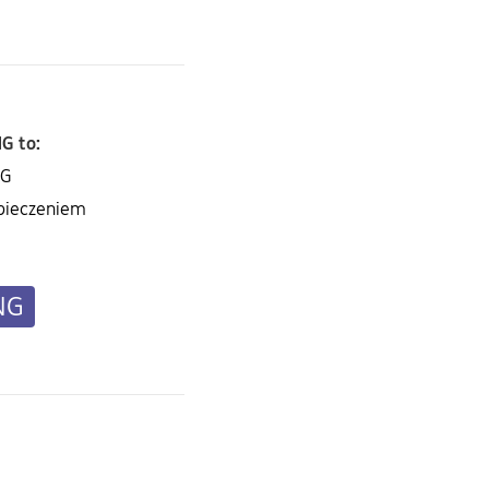
G to:
NG
pieczeniem
NG