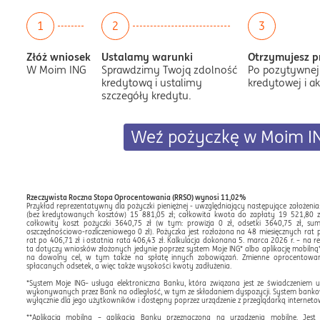
1
2
3
Złóż wniosek
Ustalamy warunki
Otrzymujesz p
W Moim ING
Sprawdzimy Twoją zdolność
Po pozytywnej 
kredytową i ustalimy
kredytowej i a
szczegóły kredytu.
Weź pożyczkę w Moim I
Rzeczywista Roczna Stopa Oprocentowania (RRSO) wynosi 11,02%
Przykład reprezentatywny dla pożyczki pieniężnej - uwzględniający następujące założenia
(bez kredytowanych kosztów) 15 881,05 zł; całkowita kwota do zapłaty 19 521,80 z
całkowity koszt pożyczki 3640,75 zł (w tym: prowizja 0 zł, odsetki 3640,75 zł, s
oszczędnościowo-rozliczeniowego 0 zł). Pożyczka jest rozłożona na 48 miesięcznych rat
rat po 406,71 zł i ostatnia rata 406,43 zł. Kalkulacja dokonana 5. marca 2026 r. – na 
ta dotyczy wniosków złożonych jedynie poprzez system Moje ING* albo aplikację mobilną
na dowolny cel, w tym także na spłatę innych zobowiązań. Zmienne oprocentowani
spłacanych odsetek, a więc także wysokości kwoty zadłużenia.
*System Moje ING– usługa elektroniczna Banku, która związana jest ze świadczeniem 
wykonywanych przez Bank na odległość, w tym ze składaniem dyspozycji. System bankow
wyłącznie dla jego użytkowników i dostępny poprzez urządzenie z przeglądarką internetow
**Aplikacja mobilna – aplikacja Banku przeznaczona na urządzenia mobilne. Jes