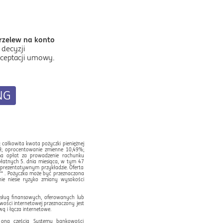
rzelew na konto
decyzji
kceptacji umowy.
NG
: całkowita kwota pożyczki pieniężnej
ł; oprocentowanie zmienne 10,49%;
uma opłat za prowadzenie rachunku
 płatnych 5. dnia miesiąca, w tym 47
reprezentatywnym przykładzie. Oferta
** . Pożyczka może być przeznaczona
e niesie ryzyko zmiany wysokości
usług finansowych, oferowanych lub
ości internetowej przeznaczony jest
ą i łącza internetowe.
t ona częścią Systemu bankowości