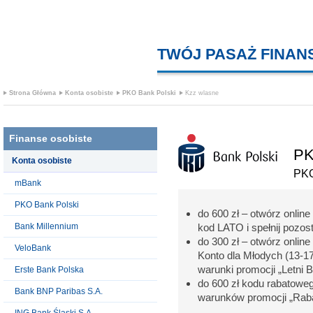
TWÓJ PASAŻ FINA
Strona Główna
Konta osobiste
PKO Bank Polski
Kzz wlasne
Finanse osobiste
PK
Konta osobiste
PKO
mBank
PKO Bank Polski
do 600 zł – otwórz onlin
Bank Millennium
kod LATO i spełnij pozos
do 300 zł – otwórz onlin
VeloBank
Konto dla Młodych (13-17
warunki promocji „Letni 
Erste Bank Polska
do 600 zł kodu rabatowe
Bank BNP Paribas S.A.
warunków promocji „Raba
ING Bank Śląski S.A.